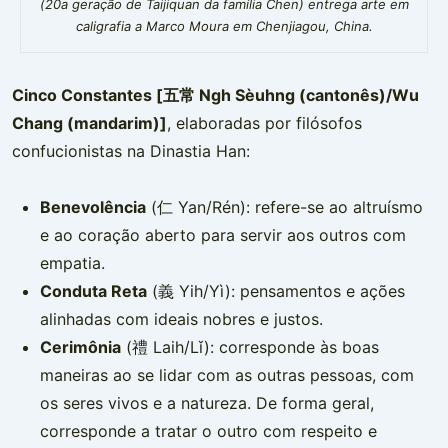
(20a geração de Taijiquan da família Chen) entrega arte em
caligrafia a Marco Moura em Chenjiagou, China.
Cinco Constantes [五常 Ngh Sèuhng (cantonês)/Wu
Chang (mandarim)]
, elaboradas por filósofos
confucionistas na Dinastia Han:
Benevolência
(仁 Yan/Rén): refere-se ao altruísmo
e ao coração aberto para servir aos outros com
empatia.
Conduta Reta
(義 Yih/Yì): pensamentos e ações
alinhadas com ideais nobres e justos.
Cerimônia
(禮 Laih/Lǐ): corresponde às boas
maneiras ao se lidar com as outras pessoas, com
os seres vivos e a natureza. De forma geral,
corresponde a tratar o outro com respeito e