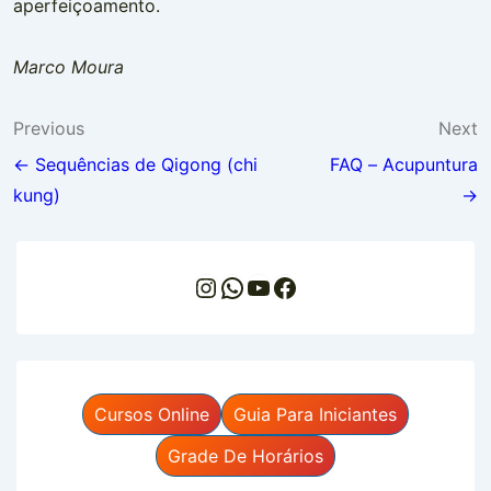
aperfeiçoamento.
Marco Moura
Navegação
Previous
Next
de
← Sequências de Qigong (chi
FAQ – Acupuntura
kung)
→
Post
Instagram
WhatsApp
Youtube
Facebook
Cursos Online
Guia Para Iniciantes
Grade De Horários