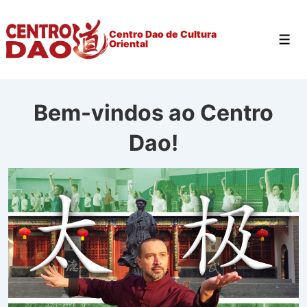
↓
Ir
Centro Dao de Cultura
Men
Oriental
para
o
Conteúdo
Principal
Bem-vindos ao Centro
Dao!