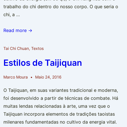
trabalho do chi dentro do nosso corpo. O que seria o
chi, a …
Chi
Read more →
Kung
–
Tai Chi Chuan
,
Textos
exercícios
Estilos de Taijiquan
para
cultivar
Marco Moura
Maio 24, 2016
a
energia
O Taijiquan, em suas variantes tradicional e moderna,
vital
foi desenvolvido a partir de técnicas de combate. Há
muitas lendas relacionadas à arte, uma vez que o
Taijiquan incorpora elementos de tradições taoistas
milenares fundamentadas no cultivo da energia vital.