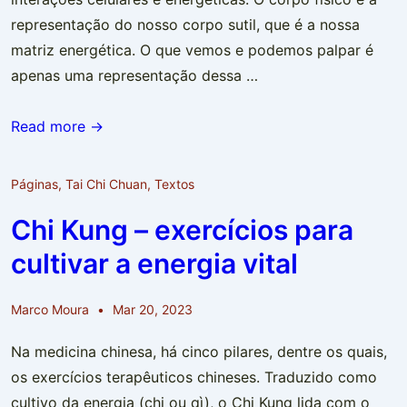
representação do nosso corpo sutil, que é a nossa
matriz energética. O que vemos e podemos palpar é
apenas uma representação dessa …
O
Read more →
Movimento
dos
Páginas
,
Tai Chi Chuan
,
Textos
Cinco
Chi Kung – exercícios para
Elementos
cultivar a energia vital
Marco Moura
Mar 20, 2023
Na medicina chinesa, há cinco pilares, dentre os quais,
os exercícios terapêuticos chineses. Traduzido como
cultivo da energia (chi ou qì), o Chi Kung lida com o