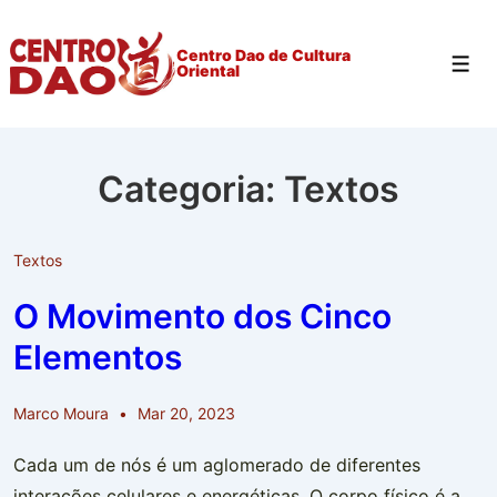
↓
Ir
Centro Dao de Cultura
Men
Oriental
para
o
Conteúdo
Principal
Categoria:
Textos
Textos
O Movimento dos Cinco
Elementos
Marco Moura
Mar 20, 2023
Cada um de nós é um aglomerado de diferentes
interações celulares e energéticas. O corpo físico é a