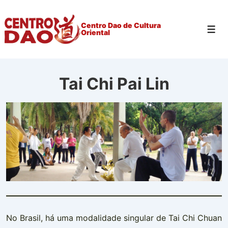
↓
Ir
Centro Dao de Cultura
Men
Oriental
para
o
Conteúdo
Principal
Tai Chi Pai Lin
No Brasil, há uma modalidade singular de Tai Chi Chuan